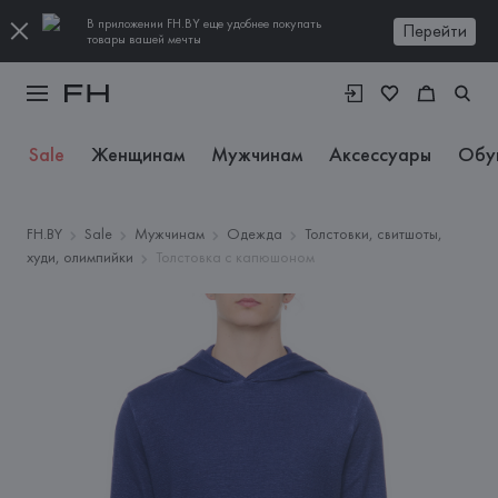
В приложении FH.BY еще удобнее покупать
Перейти
товары вашей мечты
Sale
Женщинам
Мужчинам
Аксессуары
Обу
FH.BY
Sale
Мужчинам
Одежда
Толстовки, свитшоты,
худи, олимпийки
Толстовка с капюшоном