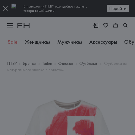
В приложении FH.BY еще удобнее покупать
Перейти
товары вашей мечты
Sale
Женщинам
Мужчинам
Аксессуары
Обу
FH.BY
Бренды
Taifun
Одежда
Футболки
Футболка из
натурального хлопка с принтом