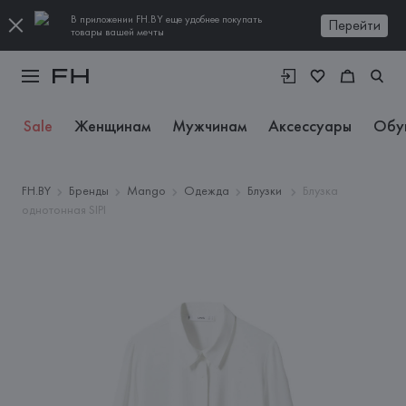
В приложении FH.BY еще удобнее покупать
Перейти
товары вашей мечты
Sale
Женщинам
Мужчинам
Аксессуары
Обу
FH.BY
Бренды
Mango
Одежда
Блузки
Блузка
однотонная SIPI