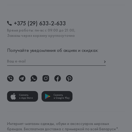
+375 (29) 633-2-633
Время работы: пн-вс с 09:00 до 21:00,
Заказы через корзину круглосуточно
Получайте уведомления об акциях и скидках:
Скачать
Скачать
в App Store
в Google Play
Интернет-магазин одежды, обуви и аксессуаров мировых
брендов. Бесплатная доставка с примеркой по всей Беларуси*.