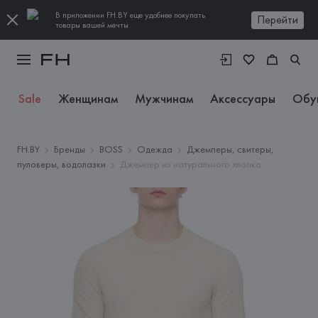
В приложении FH.BY еще удобнее покупать
Перейти
товары вашей мечты
Sale
Женщинам
Мужчинам
Аксессуары
Обу
FH.BY
Бренды
BOSS
Одежда
Джемперы, свитеры,
пуловеры, водолазки
Джемпер из натурального хлопка