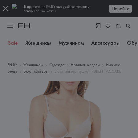
В приложении FH.BY еще удобнее покупать
Перейти
товары вашей мечты
Sale
Женщинам
Мужчинам
Аксессуары
Обу
FH.BY
Женщинам
Одежда
Новинки недели
Нижнее
белье
Бюстгальтеры
Бюстгальтер пуш-ап PUREFIT WECARE