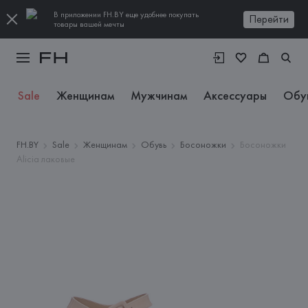
В приложении FH.BY еще удобнее покупать
Перейти
товары вашей мечты
Sale
Женщинам
Мужчинам
Аксессуары
Обу
FH.BY
Sale
Женщинам
Обувь
Босоножки
Босоножки
Alicia лаковые