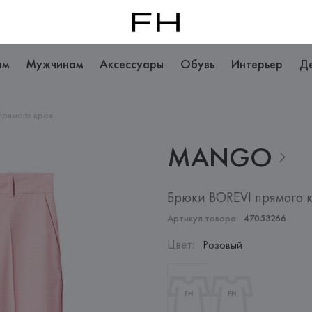
ам
Мужчинам
Аксессуары
Обувь
Интерьер
Д
прямого кроя
MANGO
Брюки BOREVI прямого 
Артикул товара:
47053266
Цвет
:
Розовый