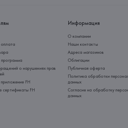
Страна происхождения товара
елям
Информация
О компании
 оплата
Наши контакты
вара
Адреса магазинов
 программа
Облигации
ращений о нарушениях прав
Публичная оферта
ей
Политика обработки персона
 приложение FH
данных
е сертификаты FH
Согласие на обработку персо
данных