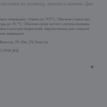
застежка на пуговицу, крючок и молнию. Два 
.
шка запрещена, Глажка до 110°C, Обычная стирка при 
оды до 30 °C, Обычная сухая чистка с использованием 
ена и всех растворителей, перечисленных для символа 
ание запрещено
Вискоза, 3% Лён, 2% Эластан
L PINK (83)
ительной ответственностью "Белмаркетцентр"
0030, г. Минск, ул. Немига, 5, пом. 39, ком. 1
 S.A.
S.A., Via Augusta 10 (Pol. Ind. Riera de Caldes), 08184 
lona),