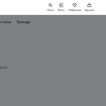
Поиск
Войти
Избранное
Корзина
етское
Бренды
кроя