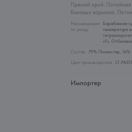
Прямой крой. Потайная 
боковых кармана. Петли
Рекомендация 
Барабанная су
по уходу
:
температуре в
тетрахлорэтил
«F», Отбелив
Состав
:
79% Полиэстер, 16% 
Цвет производителя
:
LT-PASTE
Импортер
Импортер: 
Общество с дополн
Адрес: 
Республика Беларусь, 22
Производитель: 
MANGO MNG,
Адрес: 
ИСПАНИЯ, 
MANGO MNG, 
Palau-Solità i Plegamans (Barce