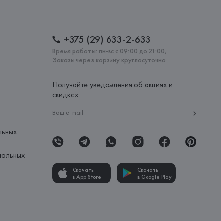
: 
ВЬЕТНАМ
+375 (29) 633-2-633
Время работы: пн-вс с 09:00 до 21:00,
Заказы через корзину круглосуточно
Получайте уведомления об акциях и
скидках:
льных
нальных
Скачать
Скачать
в App Store
в Google Play