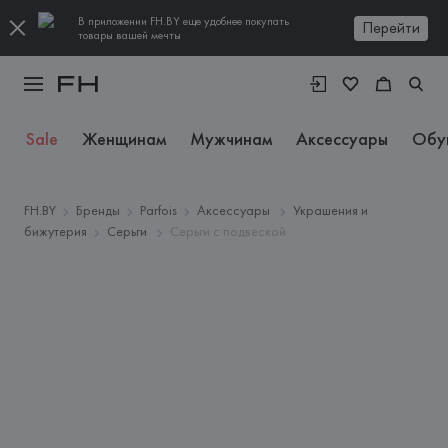
В приложении FH.BY еще удобнее покупать
Перейти
товары вашей мечты
Sale
Женщинам
Мужчинам
Аксессуары
Обу
FH.BY
Бренды
Parfois
Аксессуары
Украшения и
бижутерия
Серьги
Серьги с подвеской