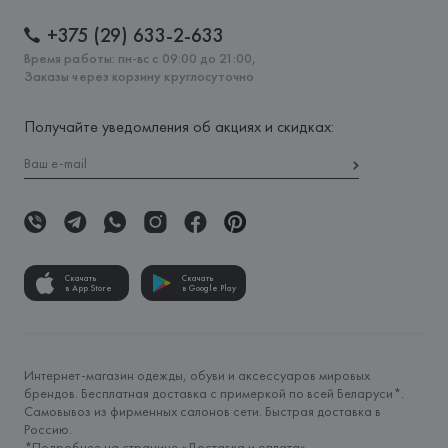
+375 (29) 633-2-633
Время работы: пн-вс с 09:00 до 21:00,
Заказы через корзину круглосуточно
Получайте уведомления об акциях и скидках:
Скачать
Скачать
в App Store
в Google Play
Интернет-магазин одежды, обуви и аксессуаров мировых
брендов. Бесплатная доставка с примеркой по всей Беларуси*.
Самовывоз из фирменных салонов сети. Быстрая доставка в
Россию.
*Подробнее на странице «
Доставка и оплата
»