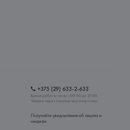
 S.p.A.
i S.p.A - Via Borgonuovo 11, 20121 Milano,
: 
ВЬЕТНАМ
+375 (29) 633-2-633
Время работы: пн-вс с 09:00 до 21:00,
Заказы через корзину круглосуточно
Получайте уведомления об акциях и
скидках: