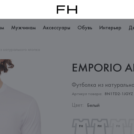
ам
Мужчинам
Аксессуары
Обувь
Интерьер
Д
з натурального хлопка
EMPORIO
A
Футболка из натурально
Артикул товара:
8N1TD2-1JGYZ
Цвет
:
Белый