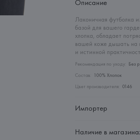
Описание
Лаконичная футболка из
базой для вашего гарде
хлопка, обладает потря
вашей коже дышать на п
и истинной практичност
Рекомендация по уходу
:
Без 
Состав
:
100% Хлопок
Цвет производителя
:
0146
Импортер
Импортер: 
Общество с ограни
Наличие в магазина
Адрес: 
Республика Беларусь, 2