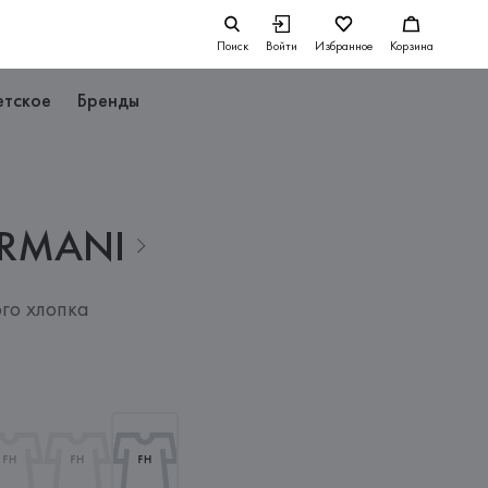
Поиск
Войти
Избранное
Корзина
етское
Бренды
RMANI
го хлопка