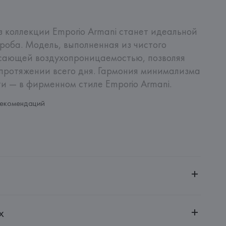
 коллекции Emporio Armani станет идеальной 
роба. Модель, выполненная из чистого 
сающей воздухопроницаемостью, позволяя 
ротяжении всего дня. Гармония минимализма 
и — в фирменном стиле Emporio Armani.
рекомендаций
ченной ответственностью "Авикойл Интернешнл"
х
20051, г. Минск, ул. Рафиева, д. 64, помещение 2-27