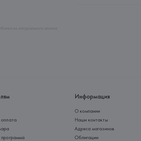
Производитель: 
Giorgio Armani
Адрес: 
ИТАЛИЯ, 
Giorgio Arman
Страна происхождения товара
болка из натурального хлопка
елям
Информация
О компании
 оплата
Наши контакты
вара
Адреса магазинов
 программа
Облигации