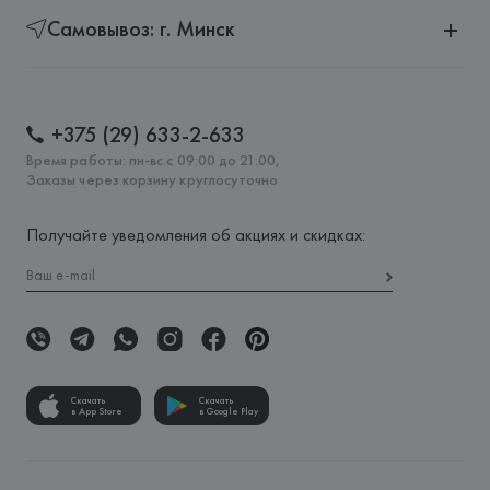
Самовывоз: г. Минск
+375 (29) 633-2-633
Время работы: пн-вс с 09:00 до 21:00,
Заказы через корзину круглосуточно
Получайте уведомления об акциях и скидках:
Скачать
Скачать
в App Store
в Google Play