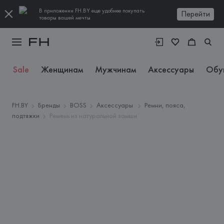
В приложении FH.BY еще удобнее покупать
Перейти
товары вашей мечты
Sale
Женщинам
Мужчинам
Аксессуары
Обу
FH.BY
Бренды
BOSS
Аксессуары
Ремни, пояса,
подтяжки
Ремень из натуральной замши