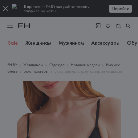
В приложении FH.BY еще удобнее покупать
Перейти
товары вашей мечты
Sale
Женщинам
Мужчинам
Аксессуары
Обу
FH.BY
Женщинам
Одежда
Новинки недели
Нижнее
белье
Бюстгальтеры
Бюстгальтер с треугольными чашками