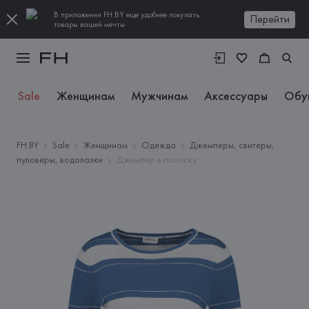
В приложении FH.BY еще удобнее покупать
Перейти
товары вашей мечты
Sale
Женщинам
Мужчинам
Аксессуары
Обу
FH.BY
Sale
Женщинам
Одежда
Джемперы, свитеры,
пуловеры, водолазки
Джемпер в полоску