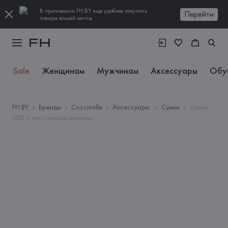
В приложении FH.BY еще удобнее покупать
Перейти
товары вашей мечты
Sale
Женщинам
Мужчинам
Аксессуары
Обу
FH.BY
Бренды
Coccinelle
Аксессуары
Сумки
Сумка
TEBE с текстильным ремнем