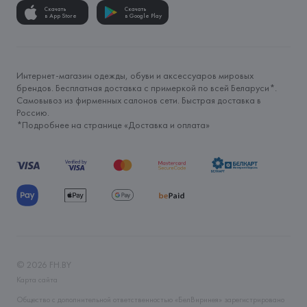
Скачать
Скачать
в App Store
в Google Play
Интернет-магазин одежды, обуви и аксессуаров мировых
брендов. Бесплатная доставка с примеркой по всей Беларуси*.
Самовывоз из фирменных салонов сети. Быстрая доставка в
Россию.
*Подробнее на странице «
Доставка и оплата
»
©
2026
FH.BY
Карта сайта
Общество с дополнительной ответственностью «БелВиринея» зарегистрировано