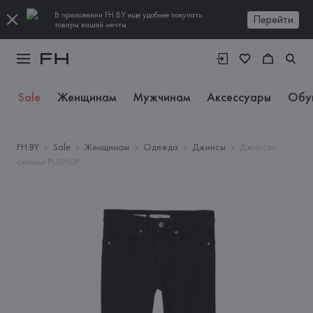
В приложении FH.BY еще удобнее покупать
Перейти
товары вашей мечты
Sale
Женщинам
Мужчинам
Аксессуары
Обу
FH.BY
Sale
Женщинам
Одежда
Джинсы
Джинсы-
скинни PUSHUP