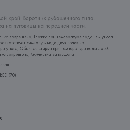
ой крой. Воротник рубашечного типа. 
а на пуговицы на передней части.
шка запрещена, Глажка при температуре подошвы утюга 
оответствует символу в виде двух точек на 
ре утюга, Обычная стирка при температуре воды до 40 
ние запрещено, Химчистка запрещена
стан
RED (70)
ительной ответственностью "Белмаркетцентр"
х
0030, г. Минск, ул. Немига, 5, пом. 39, ком. 1
 S.A.