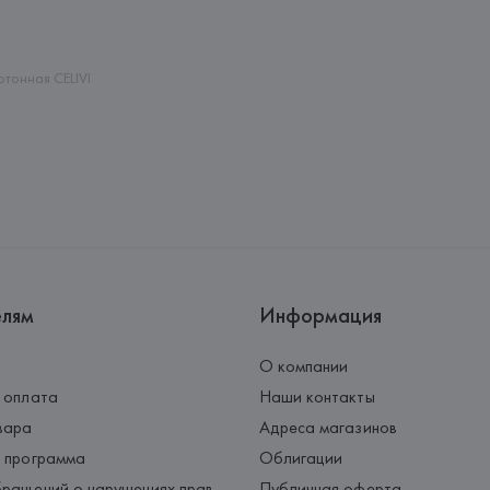
Адрес: 
ИСПАНИЯ, 
MANGO MNG, 
Palau-Solità i Plegamans (Barce
Страна происхождения товара
тонная CELIVI
елям
Информация
О компании
 оплата
Наши контакты
вара
Адреса магазинов
 программа
Облигации
ращений о нарушениях прав
Публичная оферта