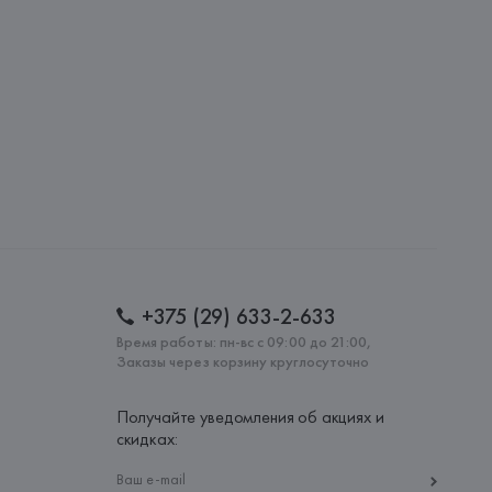
S.A., Via Augusta 10 (Pol. Ind. Riera de Caldes), 08184 
lona),
: 
ВЬЕТНАМ
+375 (29) 633-2-633
Время работы: пн-вс с 09:00 до 21:00,
Заказы через корзину круглосуточно
Получайте уведомления об акциях и
скидках: