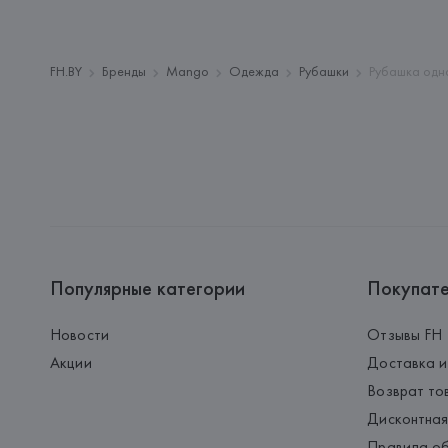
FH.BY
Бренды
Mango
Одежда
Рубашки
Рубашка одно
Популярные категории
Покупат
Новости
Отзывы FH
Акции
Доставка и
Возврат то
Дисконтная
Правила об