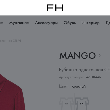
ам
Мужчинам
Аксессуары
Обувь
Интерьер
Д
отонная CELIVI
MANGO
Рубашка однотонная CEL
Артикул товара:
47010446
Цвет
:
Красный