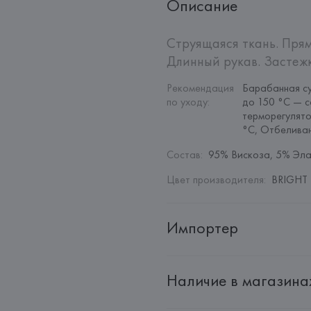
Описание
Струящаяся ткань. Прям
Длинный рукав. Застежк
Рекомендация 
Барабанная су
по уходу
:
до 150 °C — с
терморегулято
°C, Отбелива
Состав
:
95% Вискоза, 5% Эла
Цвет производителя
:
BRIGHT 
Импортер
Импортер: 
Общество с дополн
Наличие в магазина
Адрес: 
Республика Беларусь, 22
Производитель: 
MANGO MNG,