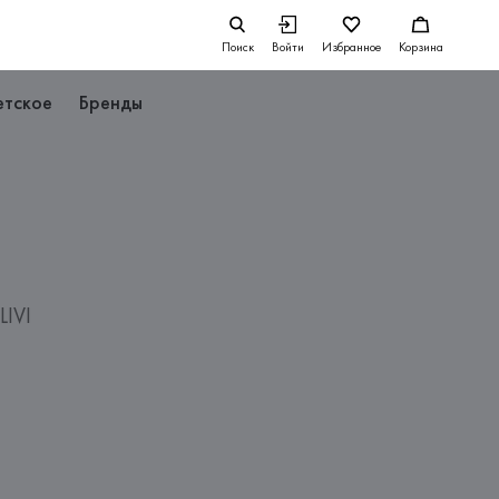
Поиск
Войти
Избранное
Корзина
етское
Бренды
IVI