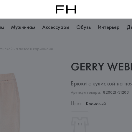
ам
Мужчинам
Аксессуары
Обувь
Интерьер
Д
улиской на поясе и карманами
GERRY
WEB
Брюки с кулиской на по
Артикул товара:
820021-31203
Цвет
:
Кремовый