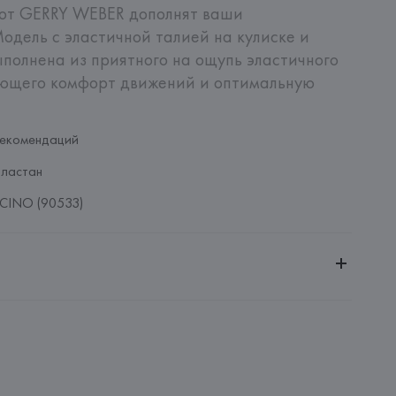
 от GERRY WEBER дополнят ваши 
одель с эластичной талией на кулиске и 
олнена из приятного на ощупь эластичного 
ющего комфорт движений и оптимальную 
рекомендаций
Эластан
CINO (90533)
ительной ответственностью "БелВиринея"
20030, г. Минск, ул. Немига, 5, пом. 39
UNTO VICTRIX, S.L.
PUNTO VICTRIX, S.L., C/ de l'Overlocaire, 24-28 