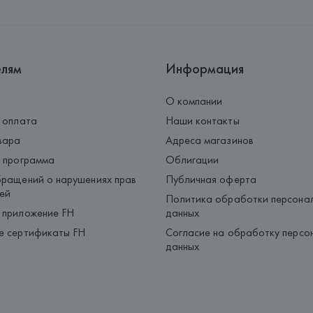
Pol.Ind."Les Hortes"-Apdo.Corr
Страна происхождения товара
елям
Информация
О компании
 оплата
Наши контакты
вара
Адреса магазинов
 программа
Облигации
ращений о нарушениях прав
Публичная оферта
ей
Политика обработки персона
 приложение FH
данных
е сертификаты FH
Согласие на обработку персо
данных