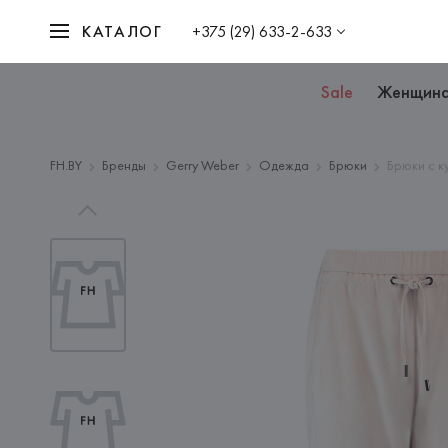
КАТАЛОГ
+375 (29) 633-2-633
Sale
Женщин
FH.BY
Бренды
Gerry Weber
Одежда
Брюки
Брюки с к