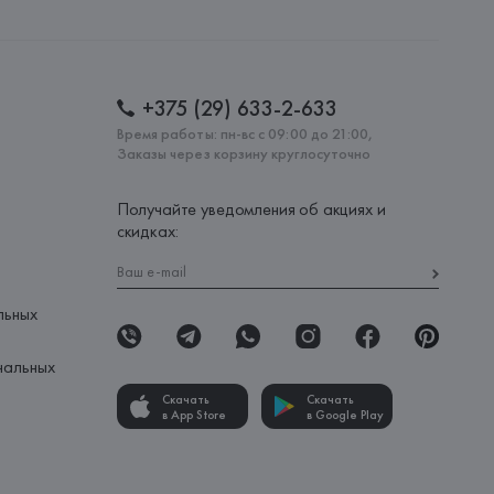
eos, 59-08302 Mataró(Barcelona),
: 
БАНГЛАДЕШ
+375 (29) 633-2-633
Время работы: пн-вс с 09:00 до 21:00,
Заказы через корзину круглосуточно
Получайте уведомления об акциях и
скидках:
льных
нальных
Скачать
Скачать
в App Store
в Google Play