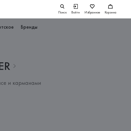
Поиск
Войти
Избранное
Корзина
етское
Бренды
ER
ясе и карманами