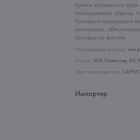
Брюки зауженного кроя
повседневные образы. М
боковыми карманами вып
материала, обеспечива
посадку на фигуре.
Рекомендация по уходу
:
Без 
Состав
:
92% Полиэстер, 8% 
Цвет производителя
:
CAPPUC
Импортер
Импортер: 
Общество с дополн
Адрес: 
Республика Беларусь, 2
Производитель: 
GENEROS DE P
Адрес: 
ИСПАНИЯ, 
GENEROS DE 