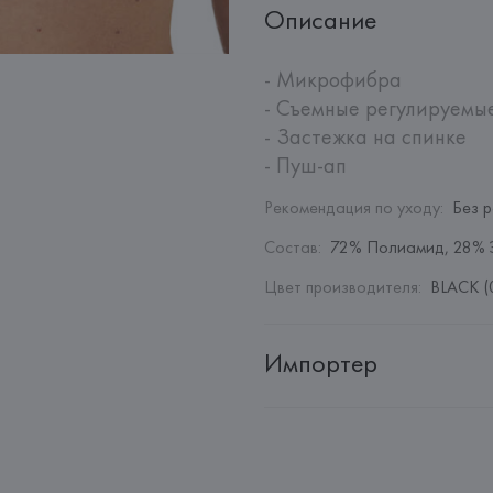
Описание
- Микрофибра

- Съемные регулируемые
- Застежка на спинке

- Пуш-ап
Рекомендация по уходу
:
Без 
Состав
:
72% Полиамид, 28% 
Цвет производителя
:
BLACK (
Импортер
Импортер: 
Общество с дополн
Адрес: 
Республика Беларусь, 2
Производитель: 
EUROFIEL CO