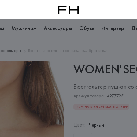
ам
Мужчинам
Аксессуары
Обувь
Интерьер
Д
юстгальтеры
Бюстгальтер пуш-ап со съемными бретелями
WOMEN'SE
Бюстгальтер пуш-ап со
Артикул товара:
4277725
-50% НА ВТОРОЙ БЮСТГАЛЬТЕР
Цвет
:
Черный