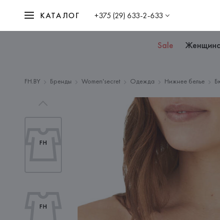
КАТАЛОГ
+375 (29) 633-2-633
Sale
Женщин
FH.BY
Бренды
Women'secret
Одежда
Нижнее белье
Б