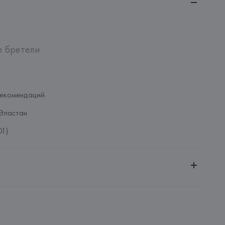
 бретели

рекомендаций
Эластан
01)
ительной ответственностью "БелВиринея"
20030, г. Минск, ул. Немига, 5, пом. 39
NFECCION S.A.