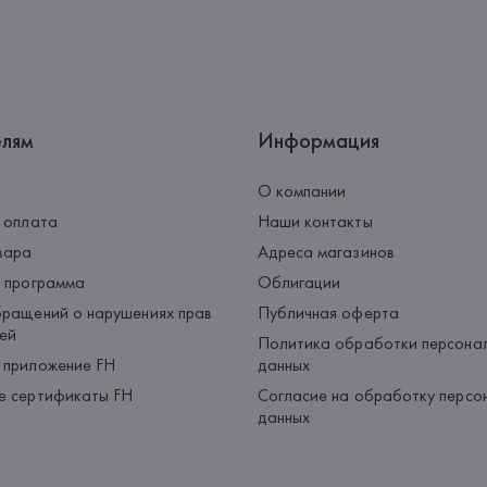
Адрес: 
ИСПАНИЯ, 
EUROFIEL 
28034 MADRID,
Страна происхождения товара
елям
Информация
О компании
 оплата
Наши контакты
вара
Адреса магазинов
 программа
Облигации
ращений о нарушениях прав
Публичная оферта
ей
Политика обработки персона
 приложение FH
данных
е сертификаты FH
Согласие на обработку персо
данных