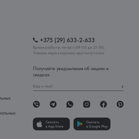
CONFECCION S.A., AVDA LLANO CASTELLANO, NUM. 51 
: 
МЬЯНМА
+375 (29) 633-2-633
Время работы: пн-вс с 09:00 до 21:00,
Заказы через корзину круглосуточно
Получайте уведомления об акциях и
скидках:
льных
нальных
Скачать
Скачать
в App Store
в Google Play