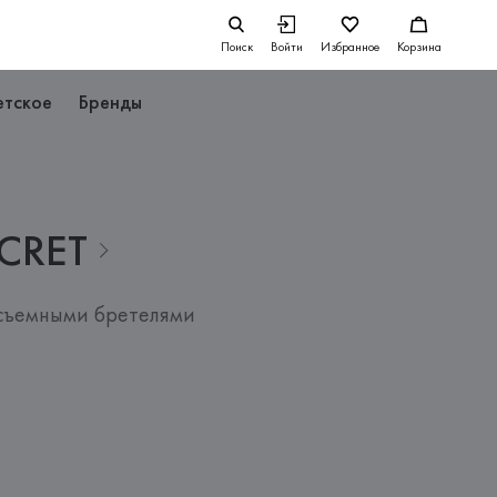
Поиск
Войти
Избранное
Корзина
етское
Бренды
CRET
 съемными бретелями