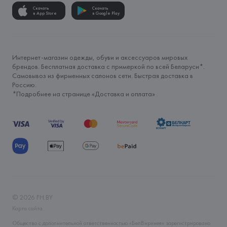
Скачать
Скачать
в App Store
в Google Play
Интернет-магазин одежды, обуви и аксессуаров мировых
брендов. Бесплатная доставка с примеркой по всей Беларуси*.
Самовывоз из фирменных салонов сети. Быстрая доставка в
Россию.
*Подробнее на странице «
Доставка и оплата
»
©
2026
FH.BY
Карта сайта
Общество с дополнительной ответственностью «БелВиринея» зарегистрировано