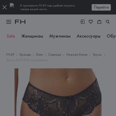
В приложении FH.BY еще удобнее покупать
Перейти
товары вашей мечты
Sale
Женщинам
Мужчинам
Аксессуары
Обу
FH.BY
Бренды
Etam
Одежда
Нижнее белье
Трусы
Трусы SUCCESS из кружева