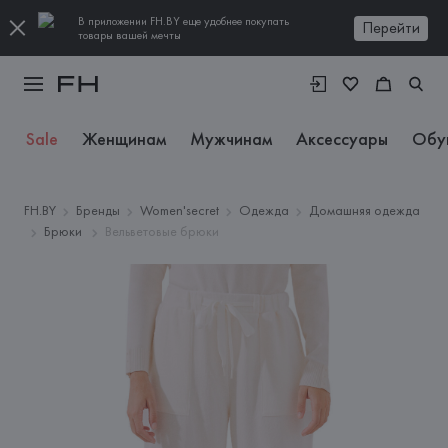
В приложении FH.BY еще удобнее покупать
Перейти
товары вашей мечты
Sale
Женщинам
Мужчинам
Аксессуары
Обу
FH.BY
Бренды
Women'secret
Одежда
Домашняя одежда
Брюки
Вельветовые брюки