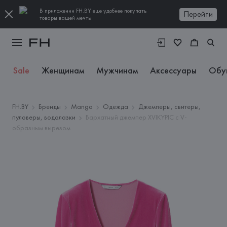
В приложении FH.BY еще удобнее покупать
Перейти
товары вашей мечты
Sale
Женщинам
Мужчинам
Аксессуары
Обу
FH.BY
Бренды
Mango
Одежда
Джемперы, свитеры,
пуловеры, водолазки
Бархатный джемпер XVIKYPIC с V-
образным вырезом