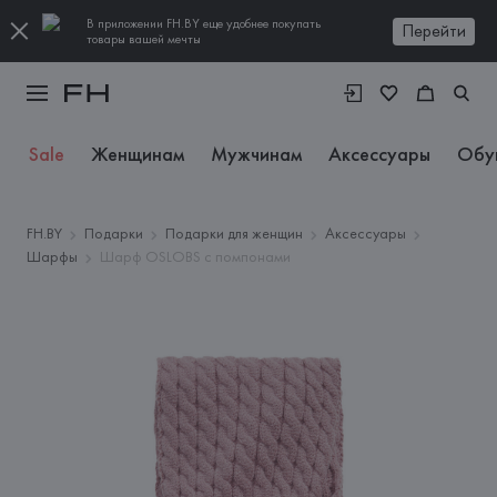
В приложении FH.BY еще удобнее покупать
Перейти
товары вашей мечты
Sale
Женщинам
Мужчинам
Аксессуары
Обу
FH.BY
Подарки
Подарки для женщин
Аксессуары
Шарфы
Шарф OSLOBS с помпонами