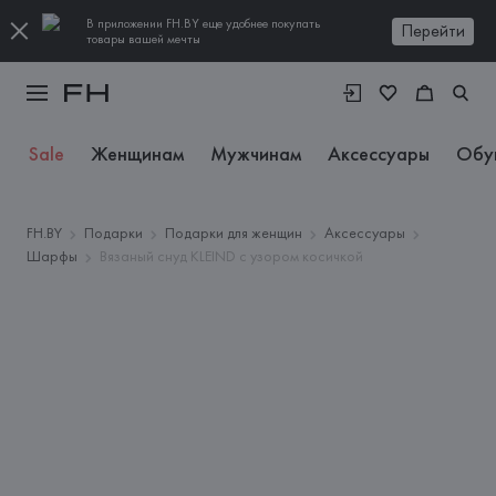
В приложении FH.BY еще удобнее покупать
Перейти
товары вашей мечты
Sale
Женщинам
Мужчинам
Аксессуары
Обу
FH.BY
Подарки
Подарки для женщин
Аксессуары
Шарфы
Вязаный снуд KLEIND с узором косичкой