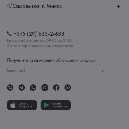
Самовывоз: г. Минск
+375 (29) 633-2-633
Время работы: пн-вс с 09:00 до 21:00,
Заказы через корзину круглосуточно
Получайте уведомления об акциях и скидках:
Скачать
Скачать
в App Store
в Google Play