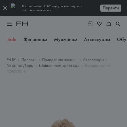
В приложении FH.BY еще удобнее покупать
Перейти
товары вашей мечты
Sale
Женщинам
Мужчинам
Аксессуары
Обу
FH.BY
Подарки
Подарки для женщин
Аксессуары
Головные уборы
Шапки и теплые повязки
Вязаная шапка
TOROTOH