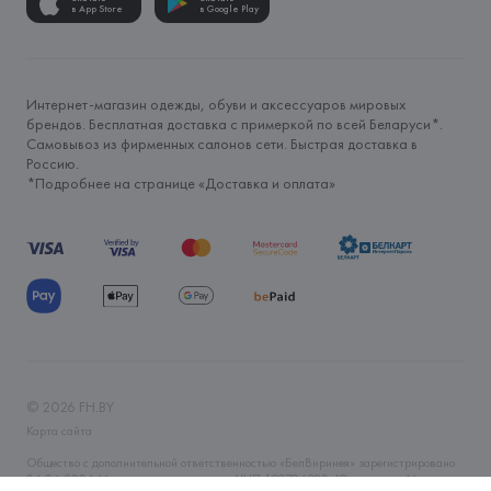
в App Store
в Google Play
Интернет-магазин одежды, обуви и аксессуаров мировых
брендов. Бесплатная доставка с примеркой по всей Беларуси*.
Самовывоз из фирменных салонов сети. Быстрая доставка в
Россию.
*Подробнее на странице «
Доставка и оплата
»
©
2026
FH.BY
Карта сайта
Общество с дополнительной ответственностью «БелВиринея» зарегистрировано
06.04.2006 Минским горисполкомом. УНП 190706320. Юр.адрес: г. Минск, ул.