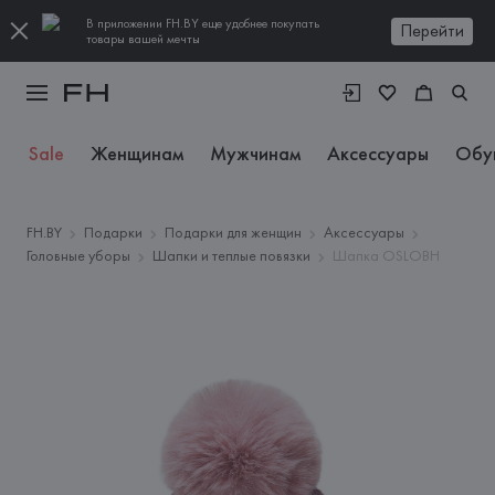
В приложении FH.BY еще удобнее покупать
Перейти
товары вашей мечты
Sale
Женщинам
Мужчинам
Аксессуары
Обу
FH.BY
Подарки
Подарки для женщин
Аксессуары
Головные уборы
Шапки и теплые повязки
Шапка OSLOBH