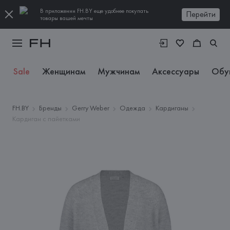
В приложении FH.BY еще удобнее покупать
Перейти
товары вашей мечты
Sale
Женщинам
Мужчинам
Аксессуары
Обу
FH.BY
Бренды
Gerry Weber
Одежда
Кардиганы
Кардиган с пайетками