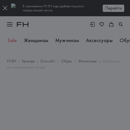
В приложении FH.BY еще удобнее покупать
Перейти
товары вашей мечты
Sale
Женщинам
Мужчинам
Аксессуары
Обу
FH.BY
Бренды
Doucal's
Обувь
Мокасины
Мокасины
из натуральной замши