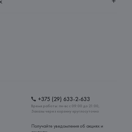
х
20030, г. Минск, ул. Немига, 5, пом. 39
G
engesellschaft, Wolfordstrasse 1, A-6900 Bregenz,
: 
АВСТРИЯ
+375 (29) 633-2-633
Время работы: пн-вс с 09:00 до 21:00,
Заказы через корзину круглосуточно
Получайте уведомления об акциях и
скидках: