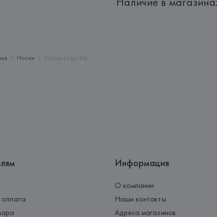
Наличие в магазина
Адрес: 
Республика Беларусь, 2
Производитель: 
WOLFORD A
Адрес: 
АВСТРИЯ, 
WOLFORD Akti
Страна происхождения товара
лия
Носки
Носки Logo Rib
елям
Информация
О компании
 оплата
Наши контакты
вара
Адреса магазинов