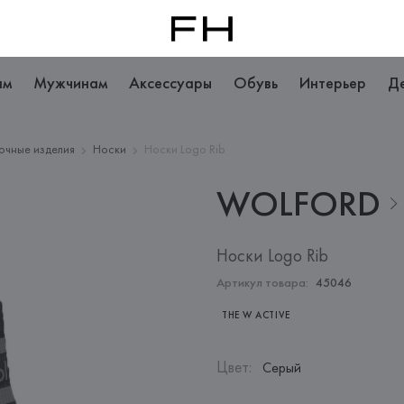
ам
Мужчинам
Аксессуары
Обувь
Интерьер
Д
очные изделия
Носки
Носки Logo Rib
WOLFORD
Носки Logo Rib
Артикул товара:
45046
THE W ACTIVE
Цвет
:
Серый