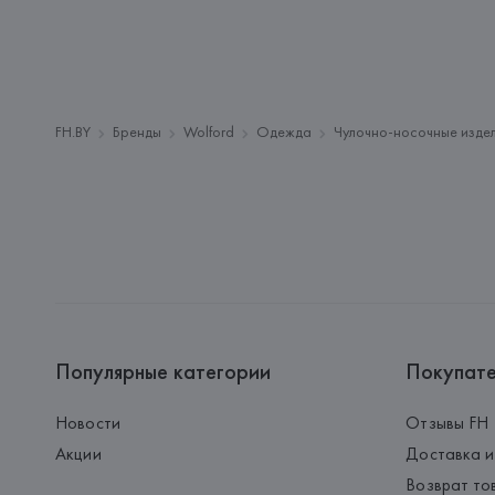
FH.BY
Бренды
Wolford
Одежда
Чулочно-носочные изде
Популярные категории
Покупат
Новости
Отзывы FH
Акции
Доставка и
Возврат то