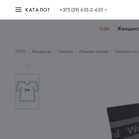
КАТАЛОГ
+375 (29) 633-2-633
Sale
Женщин
FH.BY
Женщинам
Одежда
Новинки недели
Чулочно-нос