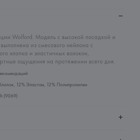
кции Wolford. Модель с высокой посадкой и 
выполнена из смесового нейлона с 
го хлопка и эластичных волокон, 
тные ощущения на протяжении всего дня.
рекомендаций
лопок, 12% Эластан, 12% Полипропилен
h (9069)
ительной ответственностью "БелВиринея"