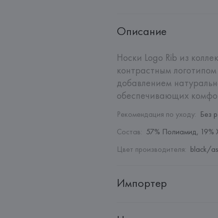
Описание
Носки Logo Rib из колле
контрастным логотипом 
добавлением натурально
обеспечивающих комфор
Рекомендация по уходу
:
Без 
Состав
:
57% Полиамид, 19% Х
Цвет производителя
:
black/as
Импортер
Импортер: 
Общество с дополн