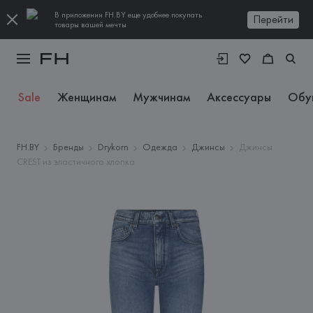
В приложении FH.BY еще удобнее покупать
Перейти
товары вашей мечты
Sale
Женщинам
Мужчинам
Аксессуары
Обу
FH.BY
Бренды
Drykorn
Одежда
Джинсы
Джинсы
CREST из эластичного хлопка