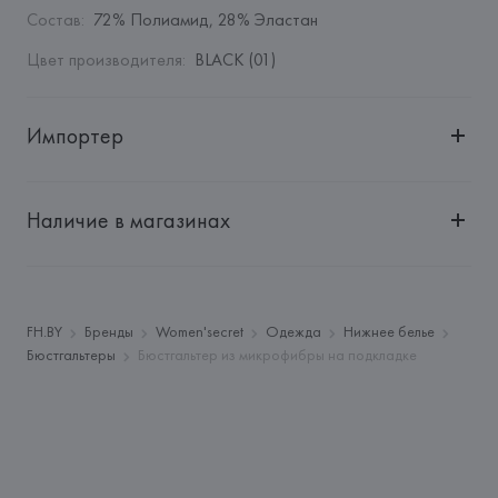
Состав
:
72% Полиамид, 28% Эластан
Цвет производителя
:
BLACK (01)
Импортер
Импортер: 
Общество с дополнительной ответственностью 
"БелВиринея"
Наличие в магазинах
Адрес: 
Республика Беларусь, 220030, г. Минск, ул. 
Немига, 5, пом. 39
Производитель: 
EUROFIEL CONFECCION S.A.
Адрес: 
ИСПАНИЯ, 
EUROFIEL CONFECCION S.A., AVDA 
FH.BY
Бренды
Women'secret
Одежда
Нижнее белье
LLANO CASTELLANO, NUM. 51 28034 MADRID,
Бюстгальтеры
Бюстгальтер из микрофибры на подкладке
Страна происхождения товара: 
КИТАЙ