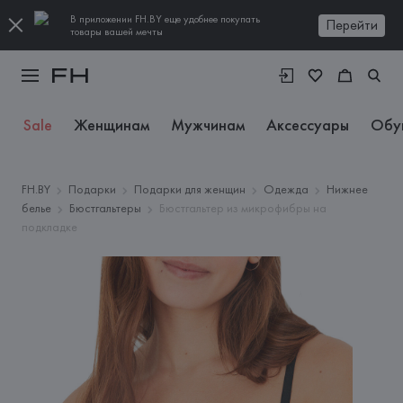
В приложении FH.BY еще удобнее покупать
Перейти
товары вашей мечты
Sale
Женщинам
Мужчинам
Аксессуары
Обу
FH.BY
Подарки
Подарки для женщин
Одежда
Нижнее
белье
Бюстгальтеры
Бюстгальтер из микрофибры на
подкладке