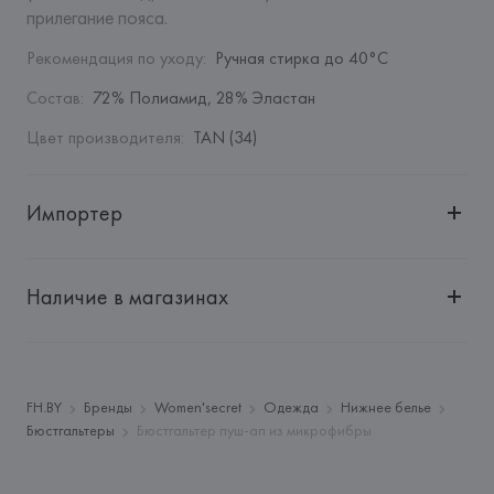
прилегание пояса.
Рекомендация по уходу
:
Ручная стирка до 40°C
Состав
:
72% Полиамид, 28% Эластан
Цвет производителя
:
TAN (34)
Импортер
Импортер: 
Общество с дополнительной ответственностью 
"БелВиринея"
Наличие в магазинах
Адрес: 
Республика Беларусь, 220030, г. Минск, ул. 
Немига, 5, пом. 39
Производитель: 
EUROFIEL CONFECCION S.A.
Адрес: 
ИСПАНИЯ, 
EUROFIEL CONFECCION S.A., AVDA 
FH.BY
Бренды
Women'secret
Одежда
Нижнее белье
LLANO CASTELLANO, NUM. 51 28034 MADRID,
Бюстгальтеры
Бюстгальтер пуш-ап из микрофибры
Страна происхождения товара: 
КИТАЙ