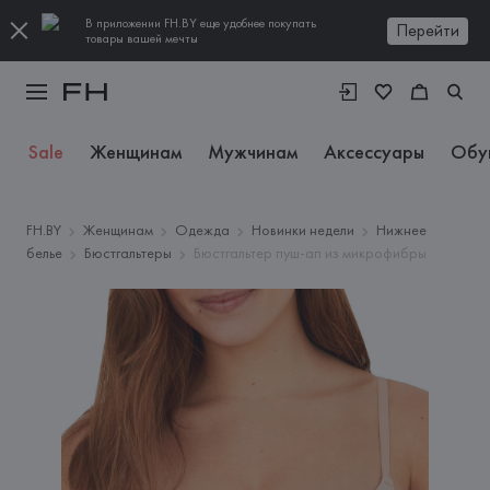
В приложении FH.BY еще удобнее покупать
Перейти
товары вашей мечты
Sale
Женщинам
Мужчинам
Аксессуары
Обу
FH.BY
Женщинам
Одежда
Новинки недели
Нижнее
белье
Бюстгальтеры
Бюстгальтер пуш-ап из микрофибры