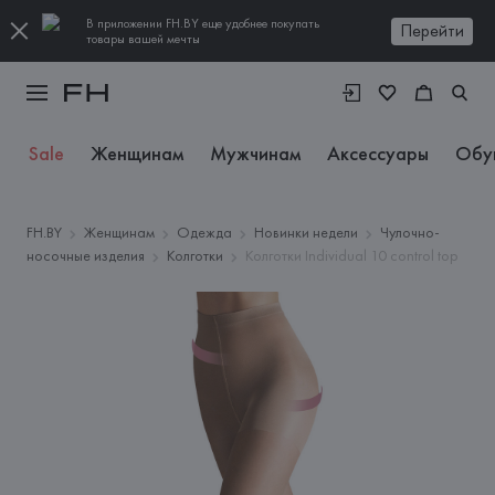
В приложении FH.BY еще удобнее покупать
Перейти
товары вашей мечты
Sale
Женщинам
Мужчинам
Аксессуары
Обу
FH.BY
Женщинам
Одежда
Новинки недели
Чулочно-
носочные изделия
Колготки
Колготки Individual 10 control top