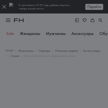
В приложении FH.BY еще удобнее покупать
Перейти
товары вашей мечты
Sale
Женщинам
Мужчинам
Аксессуары
Обу
FH.BY
Мужчинам
Одежда
Новинки недели
Аксессуары
Сумки
Сумка поясная из сафьяновой кожи