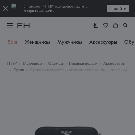
В приложении FH.BY еще удобнее покупать
Перейти
товары вашей мечты
Sale
Женщинам
Мужчинам
Аксессуары
Обу
FH.BY
Мужчинам
Одежда
Новинки недели
Аксессуары
Сумки
Сумка из искусственной кожи с карманами на молнии