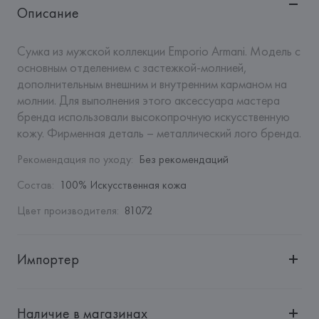
Описание
Сумка из мужской коллекции Emporio Armani. Модель с 
основным отделением с застежкой-молнией, 
дополнительным внешним и внутренним карманом на 
молнии. Для выполнения этого аксессуара мастера 
бренда использовали высокопрочную искусственную 
кожу. Фирменная деталь – металлический лого бренда.
Рекомендация по уходу
:
Без рекомендаций
Состав
:
100% Искусственная кожа
Цвет производителя
:
81072
Импортер
Импортер: 
Общество с ограниченной ответственностью 
"Авикойл Интернешнл"
Наличие в магазинах