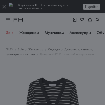
В приложении FH.BY еще удобнее покупать
Перейти
товары вашей мечты
Sale
Женщинам
Мужчинам
Аксессуары
Обу
FH.BY
Sale
Женщинам
Одежда
Джемперы, свитеры,
пуловеры, водолазки
Джемпер NOIR с планкой на пуговицах