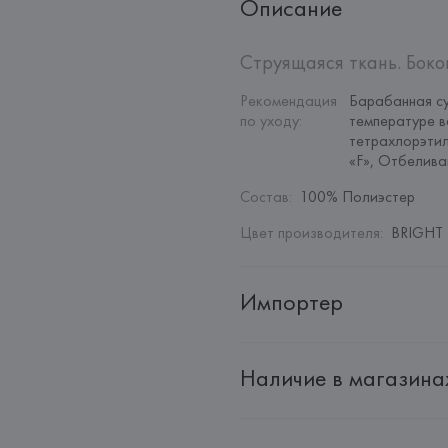
Описание
Струящаяся ткань. Боко
Рекомендация 
Барабанная су
по уходу
:
температуре в
тетрахлорэтил
«F», Отбелив
Состав
:
100% Полиэстер
Цвет производителя
:
BRIGHT 
Импортер
Импортер: 
Общество с дополн
Наличие в магазина
Адрес: 
Республика Беларусь, 22
Производитель: 
MANGO MNG,
Адрес: 
ИСПАНИЯ, 
MANGO MNG, 