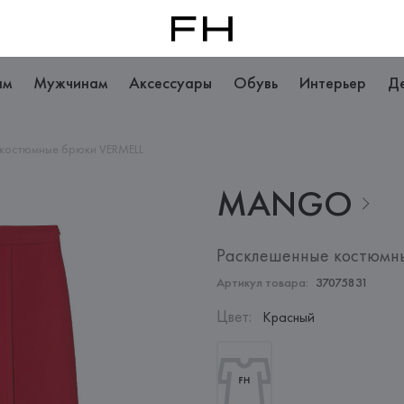
ам
Мужчинам
Аксессуары
Обувь
Интерьер
Д
 костюмные брюки VERMELL
MANGO
Расклешенные костюмн
Артикул товара:
37075831
Цвет
:
Красный