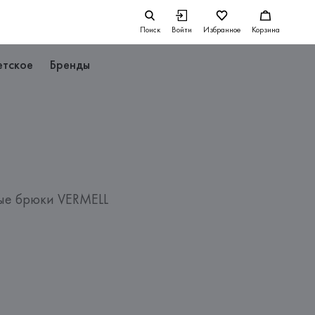
Поиск
Войти
Избранное
Корзина
етское
Бренды
ые брюки VERMELL