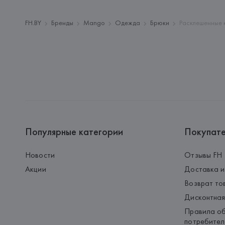
FH.BY
Бренды
Mango
Одежда
Брюки
Расклешенные 
Популярные категории
Покупат
Новости
Отзывы FH
Акции
Доставка и
Возврат то
Дисконтная
Правила об
потребител