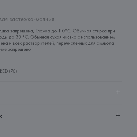
вая застежка-молния.
шка запрещена, Глажка до 110°C, Обычная стирка при 
оды до 30 °C, Обычная сухая чистка с использованием 
ена и всех растворителей, перечисленных для символа 
ание запрещено
RED (70)
ительной ответственностью "Белмаркетцентр"
х
0030, г. Минск, ул. Немига, 5, пом. 39, ком. 1
 S.A.
S.A., Via Augusta 10 (Pol. Ind. Riera de Caldes), 08184 