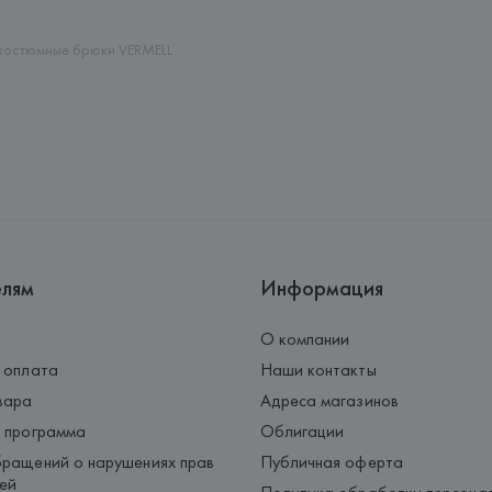
Palau-Solità i Plegamans (Barce
Страна происхождения товара
костюмные брюки VERMELL
елям
Информация
О компании
 оплата
Наши контакты
вара
Адреса магазинов
 программа
Облигации
ращений о нарушениях прав
Публичная оферта
ей