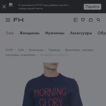
В приложении FH.BY еще удобнее покупать
Перейти
товары вашей мечты
Sale
Женщинам
Мужчинам
Аксессуары
Обу
FH.BY
Sale
Мужчинам
Одежда
Джемперы, свитеры,
пуловеры, водолазки
Джемпер из шерсти