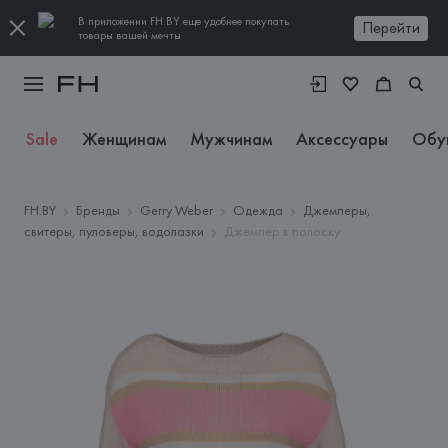
В приложении FH.BY еще удобнее покупать
Перейти
товары вашей мечты
Sale
Женщинам
Мужчинам
Аксессуары
Обу
FH.BY
Бренды
Gerry Weber
Одежда
Джемперы,
свитеры, пуловеры, водолазки
Джемпер в полоску