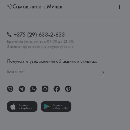
Самовывоз: г. Минск
+375 (29) 633-2-633
Время работы: пн-вс с 09:00 до 21:00,
Заказы через корзину круглосуточно
Получайте уведомления об акциях и скидках:
Скачать
Скачать
в App Store
в Google Play