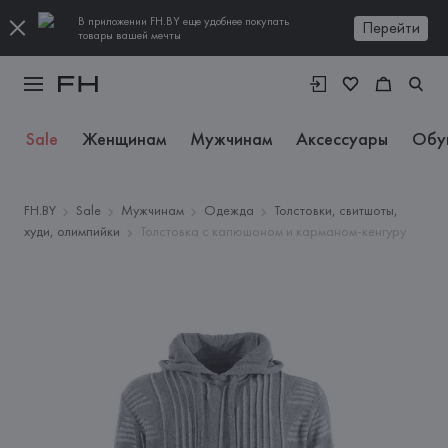
В приложении FH.BY еще удобнее покупать
Перейти
товары вашей мечты
Sale
Женщинам
Мужчинам
Аксессуары
Обу
FH.BY
Sale
Мужчинам
Одежда
Толстовки, свитшоты,
худи, олимпийки
Толстовка с капюшоном и карманом-кенгуру