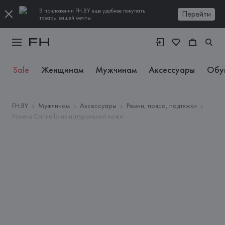
В приложении FH.BY еще удобнее покупать
Перейти
товары вашей мечты
Sale
Женщинам
Мужчинам
Аксессуары
Обу
FH.BY
Мужчинам
Аксессуары
Ремни, пояса, подтяжки
Ремень Carmello из натуральной кожи