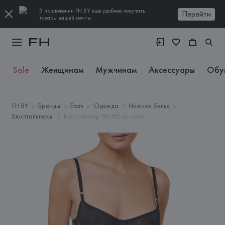
В приложении FH.BY еще удобнее покупать
Перейти
товары вашей мечты
Sale
Женщинам
Мужчинам
Аксессуары
Обу
FH.BY
Бренды
Etam
Одежда
Нижнее белье
Бюстгальтеры
Бюстгальтер PALME из тюля