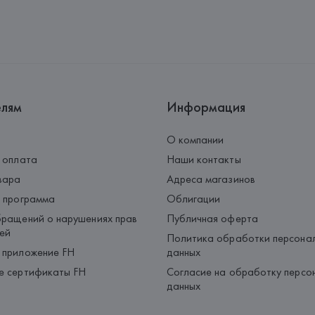
Страна происхождения товара
елям
Информация
О компании
 оплата
Наши контакты
вара
Адреса магазинов
 программа
Облигации
ращений о нарушениях прав
Публичная оферта
ей
Политика обработки персона
 приложение FH
данных
е сертификаты FH
Согласие на обработку персо
данных