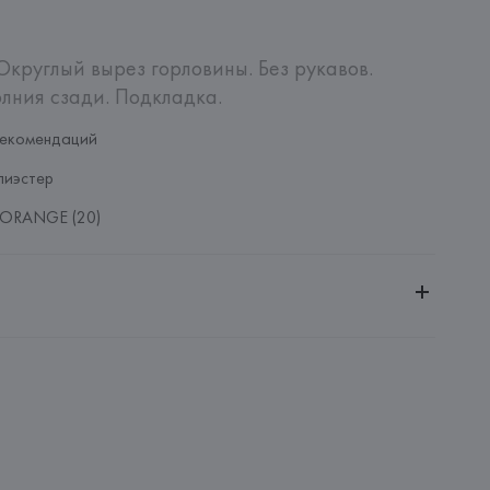
Округлый вырез горловины. Без рукавов. 
лния сзади. Подкладка.
рекомендаций
лиэстер
 ORANGE (20)
ительной ответственностью "Белмаркетцентр"
0030, г. Минск, ул. Немига, 5, пом. 39, ком. 1
 S.A.
S.A., Via Augusta 10 (Pol. Ind. Riera de Caldes), 08184 
lona),