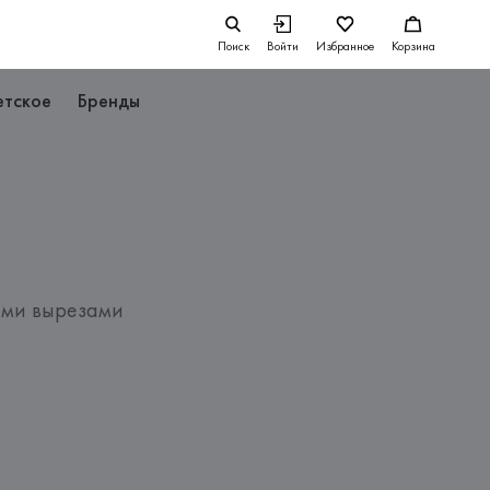
Поиск
Войти
Избранное
Корзина
етское
Бренды
ыми вырезами