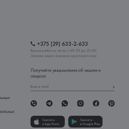
: 
МАРОККО
+375 (29) 633-2-633
Время работы: пн-вс с 09:00 до 21:00,
Заказы через корзину круглосуточно
Получайте уведомления об акциях и
скидках:
льных
нальных
Скачать
Скачать
в App Store
в Google Play