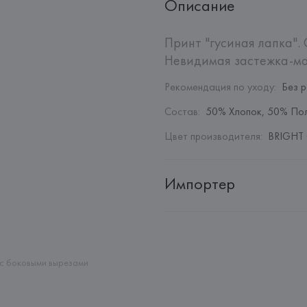
Описание
Принт "гусиная лапка". 
Невидимая застежка-мо
Рекомендация по уходу
:
Без 
Состав
:
50% Хлопок, 50% По
Цвет производителя
:
BRIGHT
Импортер
Импортер: 
Общество с дополн
Адрес: 
Республика Беларусь, 22
Производитель: 
MANGO MNG,
 с боковыми вырезами
Адрес: 
ИСПАНИЯ, 
MANGO MNG, 
Palau-Solità i Plegamans (Barce