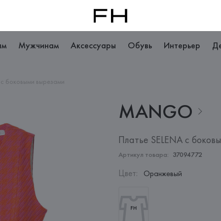
ам
Мужчинам
Аксессуары
Обувь
Интерьер
Д
 с боковыми вырезами
MANGO
Платье SELENA с боков
Артикул товара:
37094772
Цвет
:
Оранжевый