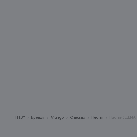
FH.BY
Бренды
Mango
Одежда
Платья
Платье SELENA