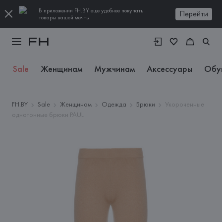
В приложении FH.BY еще удобнее покупать
Перейти
товары вашей мечты
Sale
Женщинам
Мужчинам
Аксессуары
Обу
FH.BY
Sale
Женщинам
Одежда
Брюки
Укороченные
однотонные брюки PAUL