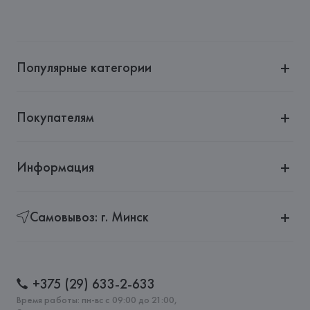
Производитель: 
Fiaenceries de GIEN
Адрес: 
ФРАНЦИЯ, 
Fiaenceries de GIEN, 78, Place de la 
Victorie, 45500, Gien,
Популярные категории
Страна происхождения товара: 
ФРАНЦИЯ
Покупателям
Информация
Самовывоз: г. Минск
+375 (29) 633-2-633
Время работы: пн-вс с 09:00 до 21:00,