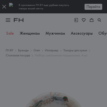
В приложении FH.BY еще удобнее покупать
Перейти
товары вашей мечты
Sale
Женщинам
Мужчинам
Аксессуары
Обу
FH.BY
Бренды
Gien
Интерьер
Товары для кухни
Столовая посуда
Набор салатников порционных, 4 шт.