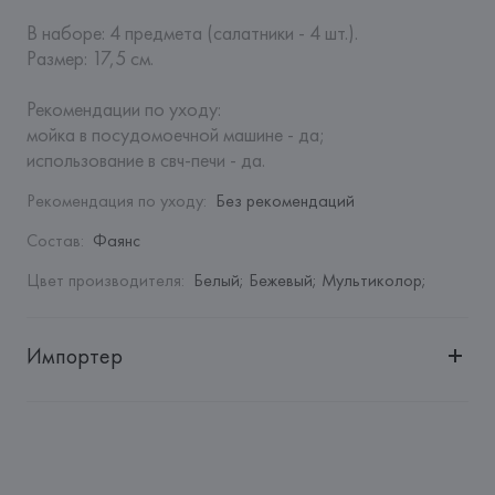
В наборе: 4 предмета (салатники - 4 шт.).

Размер: 17,5 см. 

Рекомендации по уходу:

мойка в посудомоечной машине - да; 

использование в свч-печи - да.
Рекомендация по уходу
:
Без рекомендаций
Состав
:
Фаянс
Цвет производителя
:
Белый; Бежевый; Мультиколор;
Импортер
Импортер: 
Закрытое акционерное общество «Сквирел-
Строй»
Адрес: 
Республика Беларусь, 220035, г. Минск, ул. 
Тимирязева, 72A