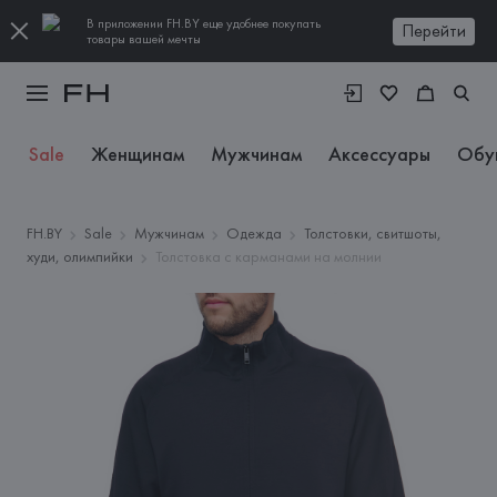
В приложении FH.BY еще удобнее покупать
Перейти
товары вашей мечты
Sale
Женщинам
Мужчинам
Аксессуары
Обу
FH.BY
Sale
Мужчинам
Одежда
Толстовки, свитшоты,
худи, олимпийки
Толстовка с карманами на молнии