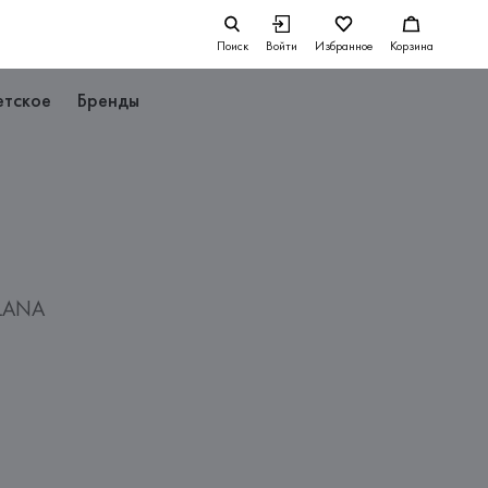
Поиск
Войти
Избранное
Корзина
етское
Бренды
OLANA