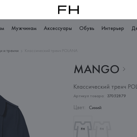
ам
Мужчинам
Аксессуары
Обувь
Интерьер
Д
и и тренчи
Классический тренч POLANA
MANGO
Классический тренч P
Артикул товара:
37052879
Цвет
:
Синий