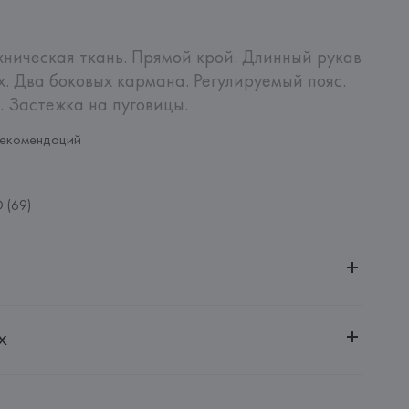
ическая ткань. Прямой крой. Длинный рукав 
. Два боковых кармана. Регулируемый пояс. 
. Застежка на пуговицы.
рекомендаций
 (69)
ительной ответственностью "Белмаркетцентр"
х
0030, г. Минск, ул. Немига, 5, пом. 39, ком. 1
 S.A.
S.A., Via Augusta 10 (Pol. Ind. Riera de Caldes), 08184 