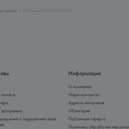
Palau-Solità i Plegamans (Barce
Страна происхождения товара
и и тренчи
Классический тренч POLANA
елям
Информация
О компании
 оплата
Наши контакты
вара
Адреса магазинов
 программа
Облигации
ращений о нарушениях прав
Публичная оферта
ей
Политика обработки персона