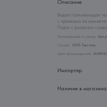
Описание
Водоотталкивающая техн
с пряжками на манжетах
Подол с разрезом сзади
Рекомендация по уходу
:
Без 
Состав
:
100% Текстиль
Цвет производителя
:
MARINO
Импортер
Импортер: 
Общество с дополн
Наличие в магазина
Адрес: 
Республика Беларусь, 22
Производитель: 
MANGO MNG,
Адрес: 
ИСПАНИЯ, 
MANGO MNG, 