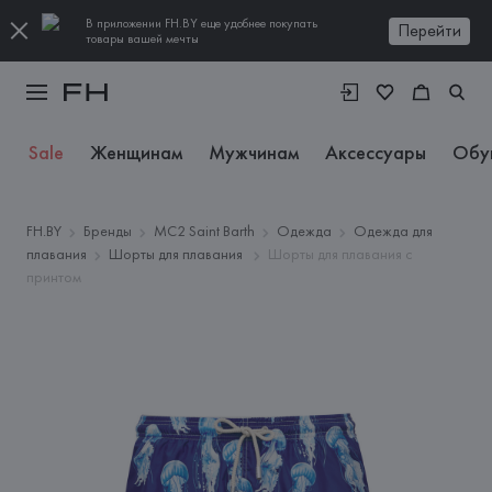
В приложении FH.BY еще удобнее покупать
Перейти
товары вашей мечты
Sale
Женщинам
Мужчинам
Аксессуары
Обу
FH.BY
Бренды
MC2 Saint Barth
Одежда
Одежда для
плавания
Шорты для плавания
Шорты для плавания с
принтом