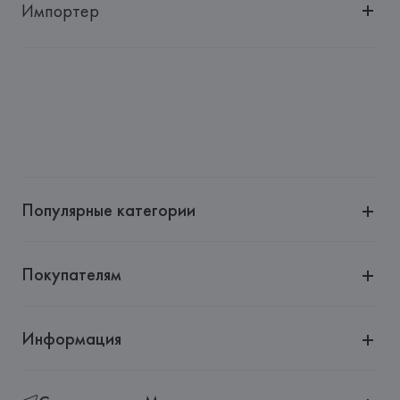
Импортер
Импортер: 
Общество с дополнительной ответственностью 
"БелВиринея"
Адрес: 
Республика Беларусь, 220030, г. Минск, ул. 
Немига, 5, пом. 39
Производитель: 
St. Barth Srl
Адрес: 
ИТАЛИЯ, 
St. Barth Srl, Via Comelico 3, 20135 Milano,
Страна происхождения товара: 
КИТАЙ
Популярные категории
Покупателям
Информация