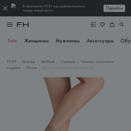
В приложении FH.BY еще удобнее покупать
Перейти
товары вашей мечты
Sale
Женщинам
Мужчинам
Аксессуары
Обу
FH.BY
Бренды
Wolford
Одежда
Чулочно-носочные
изделия
Носки
Матовые носки Individual 10