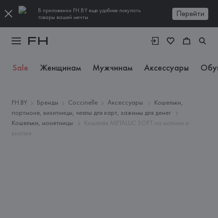
В приложении FH.BY еще удобнее покупать
Перейти
товары вашей мечты
Sale
Женщинам
Мужчинам
Аксессуары
Обу
FH.BY
Бренды
Coccinelle
Аксессуары
Кошельки,
портмоне, визитницы, чехлы для карт, зажимы для денег
Кошельки, монетницы
Кошелёк METALLIC SOFT на молнии и
кнопке