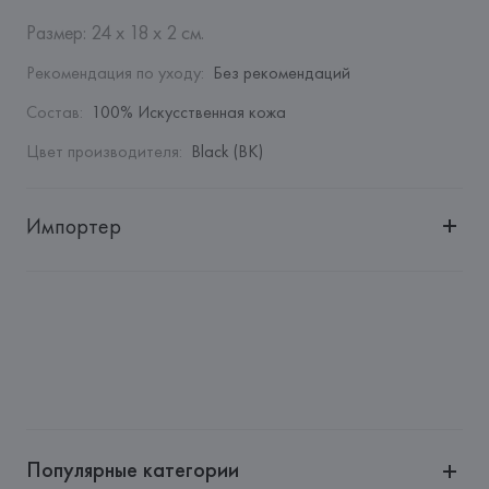
Размер: 24 х 18 х 2 см.
Рекомендация по уходу
:
Без рекомендаций
Состав
:
100% Искусственная кожа
Цвет производителя
:
Black (BK)
Импортер
Импортер: 
Общество с дополнительной ответственностью 
"БелВиринея"
Адрес: 
Республика Беларусь, 220030, г. Минск, ул. 
Немига, 5, пом. 39
Производитель: 
Barata & Ramilo, S.A.
Адрес: 
ПОРТУГАЛИЯ, 
Barata & Ramilo, S.A., Rua do Sistelo, 
Lugar de Santegãos. 4435-429 Rio Tinto,
Популярные категории
Страна происхождения товара: 
МЬЯНМА