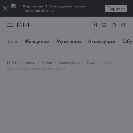
В приложении FH.BY еще удобнее покупать
Перейти
товары вашей мечты
Sale
Женщинам
Мужчинам
Аксессуары
Обу
FH.BY
Бренды
Parfois
Аксессуары
Сумки
Сумка
кросс-боди с внешним карманом